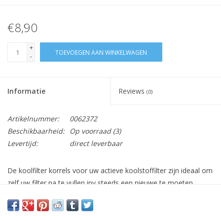
€8,90
+
TOEVOEGEN AAN WINKELWAGEN
-
Informatie
Reviews
(0)
Artikelnummer:
0062372
Beschikbaarheid:
Op voorraad
(3)
Levertijd:
direct leverbaar
De koolfilter korrels voor uw actieve koolstoffilter zijn ideaal om
zelf uw filter na te vullen ipv steeds een nieuwe te moeten
kopen.