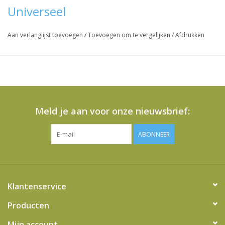
Vraag hier meer informatie en prijzen over dit product
Universeel
Aan verlanglijst toevoegen
/
Toevoegen om te vergelijken
/
Afdrukken
Meld je aan voor onze nieuwsbrief:
ABONNEER
Klantenservice
Producten
Mijn account