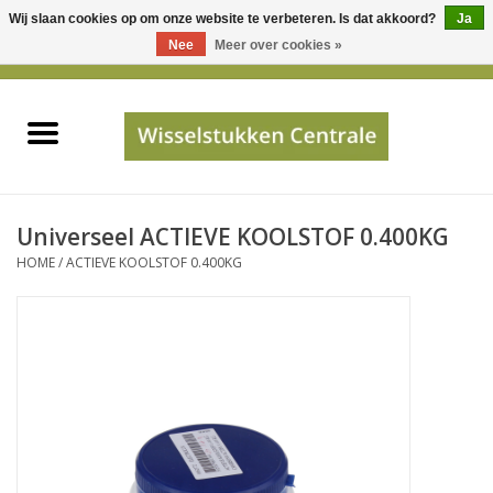
Wij slaan cookies op om onze website te verbeteren. Is dat akkoord?
Ja
Gebruik
Nee
Meer over cookies »
de
0 Artikelen - €0,00
pijltjes
Home
op
en
neer
INFO
om
een
PRIJSAANVRAAG
Universeel ACTIEVE KOOLSTOF 0.400KG
beschikbaar
HOME
/
ACTIEVE KOOLSTOF 0.400KG
resultaat
JUISTE GEGEVENS
te
selecteren.
SHOP
Druk
op
Enter
Apparaten
om
naar
Merken