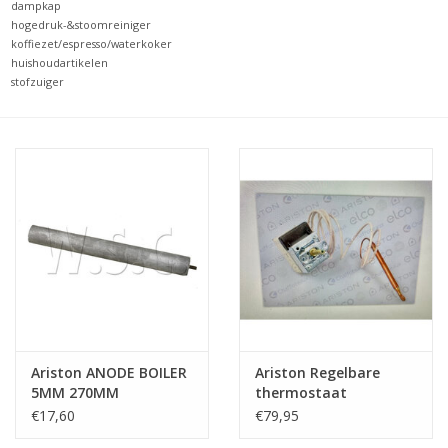
dampkap
hogedruk-&stoomreiniger
koffiezet/espresso/waterkoker
huishoudartikelen
stofzuiger
Ariston ANODE BOILER
Ariston Regelbare
5MM 270MM
thermostaat
€17,60
€79,95