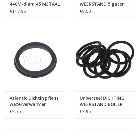
44CM-diam.45 METAAL
WEERSTAND 5 gaten
€117,95
€8,50
Atlantic Dichting flens
Universeel DICHTING
waterverwarmer
WEERSTAND BOILER
ROND KLEIN
€9,75
€3,95