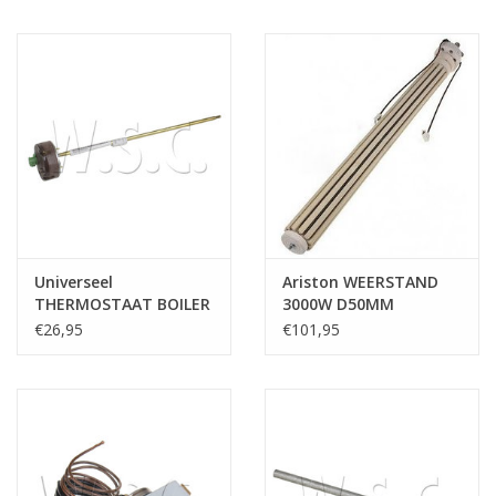
Universeel
Ariston WEERSTAND
THERMOSTAAT BOILER
3000W D50MM
270MM
€26,95
€101,95