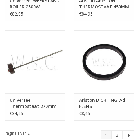
Universeel WEERSTAND
Ariston ARISTON
BOILER 2500W
THERMOSTAAT 450MM
LANG+ANODE
VAMA1002 ROND
€82,95
€84,95
Universeel
Ariston DICHTING v/d
Thermostaat 270mm
FLENS
€34,95
€8,65
Pagina 1 van 2
1
2