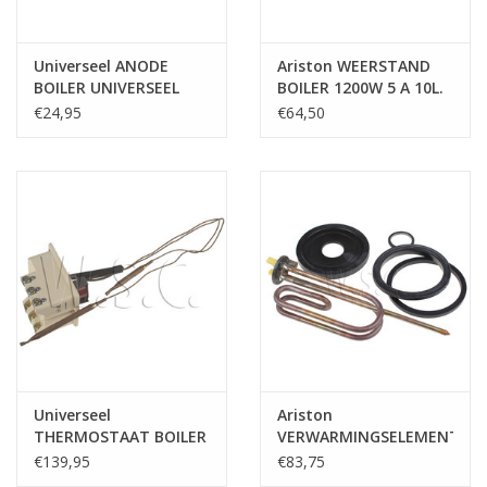
Universeel ANODE
Ariston WEERSTAND
BOILER UNIVERSEEL
BOILER 1200W 5 A 10L.
400MM
GEBOGEN
€24,95
€64,50
Universeel
Ariston
THERMOSTAAT BOILER
VERWARMINGSELEMENT
DUBBELE VOELER
- 2200 W
€139,95
€83,75
450MM