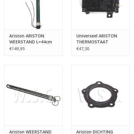
Ariston ARISTON
Universeel ARISTON
WEERSTAND L=44cm
THERMOSTAAT
diam.40mm AYVMA
€149,95
€47,30
100 PROTECH
Ariston WEERSTAND
Ariston DICHTING