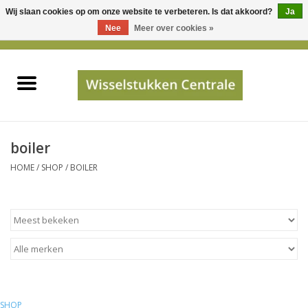
Wij slaan cookies op om onze website te verbeteren. Is dat akkoord?
Ja
Gebruik
Nee
Meer over cookies »
de
0 Artikelen - €0,00
pijltjes
Home
op
en
neer
INFO
om
een
PRIJSAANVRAAG
boiler
beschikbaar
HOME
/
SHOP
/
BOILER
resultaat
JUISTE GEGEVENS
te
selecteren.
SHOP
Druk
op
Enter
Apparaten
om
naar
Merken
SHOP