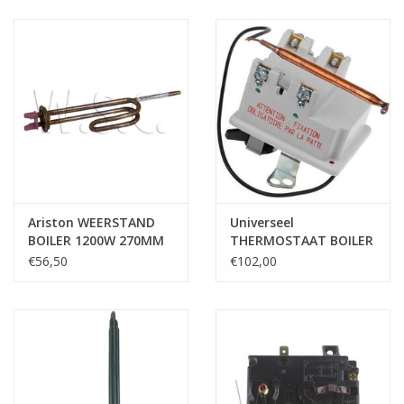
Ariston WEERSTAND
Universeel
BOILER 1200W 270MM
THERMOSTAAT BOILER
- BSD2 - VOELER
€56,50
€102,00
370MM - ENKELPOLIG