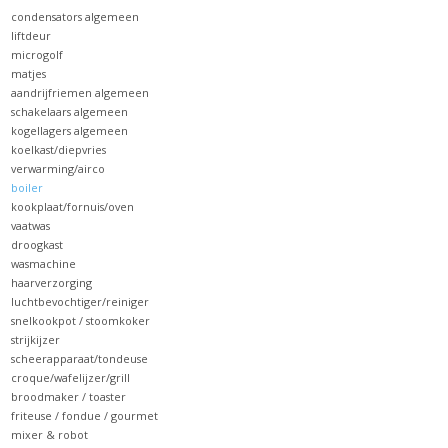
het
condensators algemeen
geselecteerde
liftdeur
zoekresultaat
microgolf
matjes
te
aandrijfriemen algemeen
gaan.
schakelaars algemeen
Als
kogellagers algemeen
koelkast/diepvries
u
verwarming/airco
met
boiler
aanraaktoetsen
kookplaat/fornuis/oven
vaatwas
werkt,
droogkast
kunt
wasmachine
u
haarverzorging
luchtbevochtiger/reiniger
touch-
snelkookpot / stoomkoker
en
strijkijzer
swipetekens
scheerapparaat/tondeuse
gebruiken.
croque/wafelijzer/grill
broodmaker / toaster
friteuse / fondue / gourmet
mixer & robot