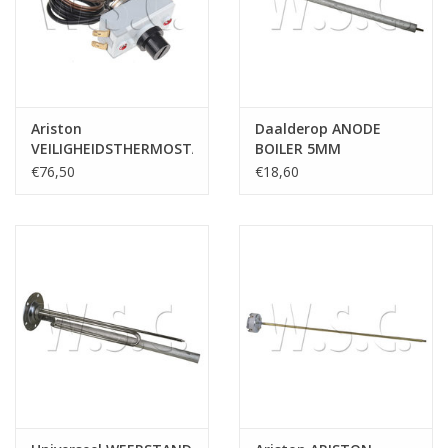
Ariston
Daalderop ANODE
VEILIGHEIDSTHERMOSTAAT
BOILER 5MM
AYVMA
€76,50
€18,60