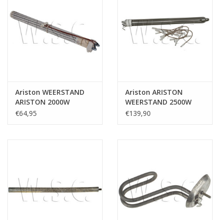
Ariston WEERSTAND
Ariston ARISTON
ARISTON 2000W
WEERSTAND 2500W
AXVM200 230V-39cm X
46CM 40MM
€64,95
€139,90
33mm