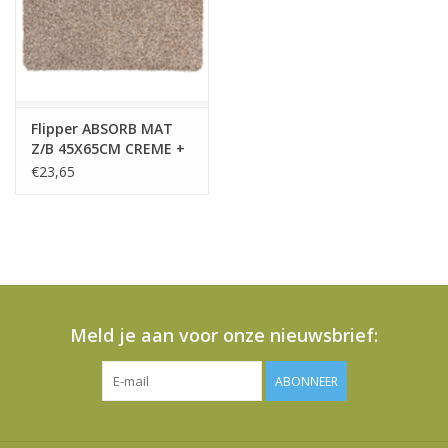
Flipper ABSORB MAT
Z/B 45X65CM CREME +
RUITER
€23,65
Meld je aan voor onze nieuwsbrief:
ABONNEER