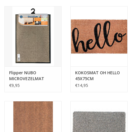
Flipper NUBO
KOKOSMAT OH HELLO
MICROVEZELMAT
45X75CM
40X60CM BEIGE RUITER
€9,95
€14,95