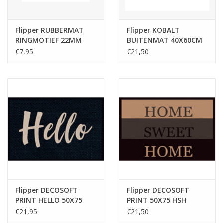
Flipper RUBBERMAT
Flipper KOBALT
RINGMOTIEF 22MM
BUITENMAT 40X60CM
40X60CM
ANTRACIET
€7,95
€21,50
Flipper DECOSOFT
Flipper DECOSOFT
PRINT HELLO 50X75
PRINT 50X75 HSH
RUITER
BRUIN RUITER
€21,95
€21,50