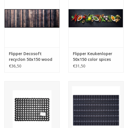
Flipper Decosoft
Flipper Keukenloper
recyclon 50x150 wood
50x150 color spices
met ruiter
€36,50
€31,50