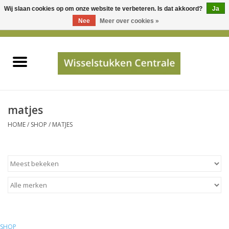
Wij slaan cookies op om onze website te verbeteren. Is dat akkoord?
Ja
Gebruik
Nee
Meer over cookies »
de
0 Artikelen - €0,00
pijltjes
Home
op
en
neer
INFO
om
een
PRIJSAANVRAAG
matjes
beschikbaar
HOME
/
SHOP
/
MATJES
resultaat
JUISTE GEGEVENS
te
selecteren.
SHOP
Druk
op
Enter
Apparaten
om
naar
Merken
SHOP