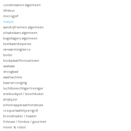
het
condensators algemeen
geselecteerde
liftdeur
zoekresultaat
microgolf
matjes
te
aandrijfriemen algemeen
gaan.
schakelaars algemeen
Als
kogellagers algemeen
koelkast/diepvries
u
verwarming/airco
met
boiler
aanraaktoetsen
kookplaat/fornuis/oven
vaatwas
werkt,
droogkast
kunt
wasmachine
u
haarverzorging
luchtbevochtiger/reiniger
touch-
snelkookpot / stoomkoker
en
strijkijzer
swipetekens
scheerapparaat/tondeuse
gebruiken.
croque/wafelijzer/grill
broodmaker / toaster
friteuse / fondue / gourmet
mixer & robot