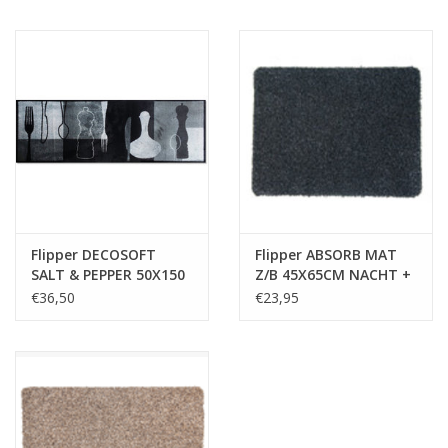
Flipper DECOSOFT
Flipper ABSORB MAT
SALT & PEPPER 50X150
Z/B 45X65CM NACHT +
RUITER
RUITER
€36,50
€23,95