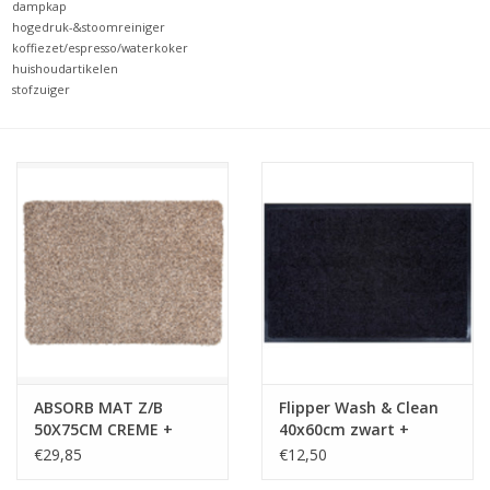
dampkap
hogedruk-&stoomreiniger
koffiezet/espresso/waterkoker
huishoudartikelen
stofzuiger
ABSORB MAT Z/B
Flipper Wash & Clean
50X75CM CREME +
40x60cm zwart +
RUITER
ruiter
€29,85
€12,50