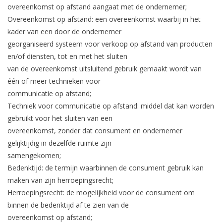
het
overeenkomst op afstand aangaat met de ondernemer;
geselecteerde
Overeenkomst op afstand: een overeenkomst waarbij in het
zoekresultaat
kader van een door de ondernemer
te
georganiseerd systeem voor verkoop op afstand van producten
gaan.
en/of diensten, tot en met het sluiten
Als
van de overeenkomst uitsluitend gebruik gemaakt wordt van
u
één of meer technieken voor
met
communicatie op afstand;
aanraaktoetsen
Techniek voor communicatie op afstand: middel dat kan worden
werkt,
gebruikt voor het sluiten van een
kunt
overeenkomst, zonder dat consument en ondernemer
u
gelijktijdig in dezelfde ruimte zijn
touch-
samengekomen;
en
Bedenktijd: de termijn waarbinnen de consument gebruik kan
swipetekens
maken van zijn herroepingsrecht;
gebruiken.
Herroepingsrecht: de mogelijkheid voor de consument om
binnen de bedenktijd af te zien van de
overeenkomst op afstand;