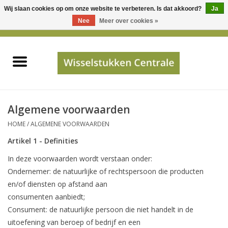
Wij slaan cookies op om onze website te verbeteren. Is dat akkoord?
Ja
Gebruik
Nee
Meer over cookies »
de
0 Artikelen - €0,00
pijltjes
Home
op
en
neer
INFO
om
een
PRIJSAANVRAAG
Algemene voorwaarden
beschikbaar
HOME
/
ALGEMENE VOORWAARDEN
resultaat
JUISTE GEGEVENS
Artikel 1 - Definities
te
selecteren.
In deze voorwaarden wordt verstaan onder:
SHOP
Druk
Ondernemer: de natuurlijke of rechtspersoon die producten
op
en/of diensten op afstand aan
Enter
Apparaten
consumenten aanbiedt;
om
Consument: de natuurlijke persoon die niet handelt in de
naar
Merken
uitoefening van beroep of bedrijf en een