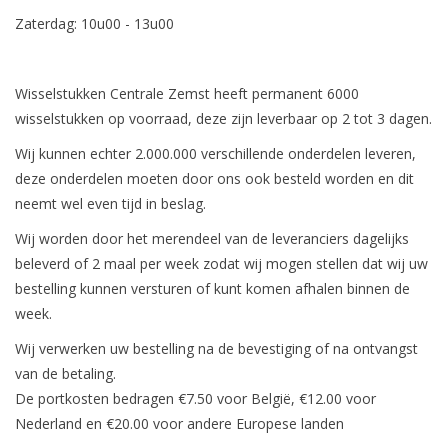
het
Zaterdag: 10u00 - 13u00
geselecteerde
zoekresultaat
te
Wisselstukken Centrale Zemst heeft permanent 6000
gaan.
wisselstukken op voorraad, deze zijn leverbaar op 2 tot 3 dagen.
Als
Wij kunnen echter 2.000.000 verschillende onderdelen leveren,
u
deze onderdelen moeten door ons ook besteld worden en dit
met
neemt wel even tijd in beslag.
aanraaktoetsen
werkt,
Wij worden door het merendeel van de leveranciers dagelijks
kunt
beleverd of 2 maal per week zodat wij mogen stellen dat wij uw
u
bestelling kunnen versturen of kunt komen afhalen binnen de
touch-
week.
en
Wij verwerken uw bestelling na de bevestiging of na ontvangst
swipetekens
van de betaling.
gebruiken.
De portkosten bedragen €7.50 voor België, €12.00 voor
Nederland en €20.00 voor andere Europese landen