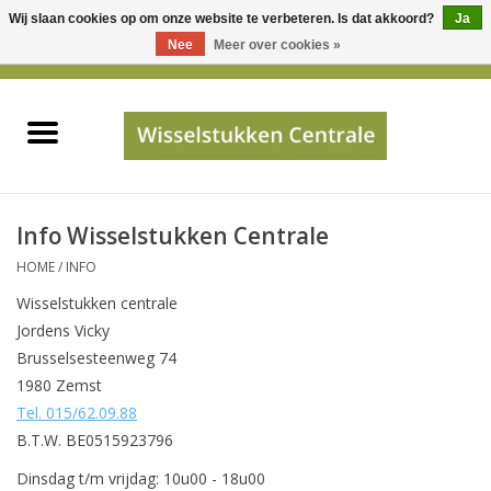
Wij slaan cookies op om onze website te verbeteren. Is dat akkoord?
Ja
Gebruik
Nee
Meer over cookies »
de
0 Artikelen - €0,00
pijltjes
Home
op
en
neer
INFO
om
een
PRIJSAANVRAAG
Info Wisselstukken Centrale
beschikbaar
HOME
/
INFO
resultaat
JUISTE GEGEVENS
Wisselstukken centrale
te
Jordens Vicky
selecteren.
SHOP
Brusselsesteenweg 74
Druk
1980 Zemst
op
Tel. 015/62.09.88
Enter
Apparaten
B.T.W. BE0515923796
om
naar
Merken
Dinsdag t/m vrijdag: 10u00 - 18u00