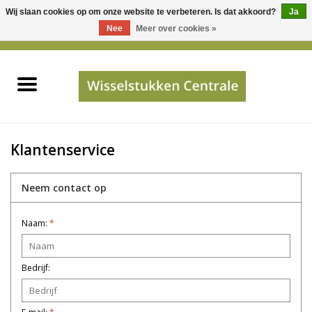
Wij slaan cookies op om onze website te verbeteren. Is dat akkoord?
Ja
Gebruik
Nee
Meer over cookies »
de
0 Artikelen - €0,00
pijltjes
Home
op
en
neer
INFO
om
een
PRIJSAANVRAAG
Klantenservice
beschikbaar
resultaat
JUISTE GEGEVENS
Neem contact op
te
selecteren.
Naam:
*
SHOP
Druk
op
Enter
Apparaten
Bedrijf:
om
naar
Merken