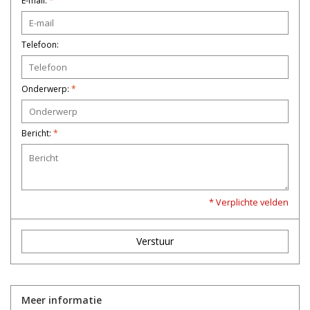
E-mail:
*
het
geselecteerde
zoekresultaat
Telefoon:
te
gaan.
Als
Onderwerp:
*
u
met
Bericht:
*
aanraaktoetsen
werkt,
kunt
u
* Verplichte velden
touch-
en
Verstuur
swipetekens
gebruiken.
Meer informatie