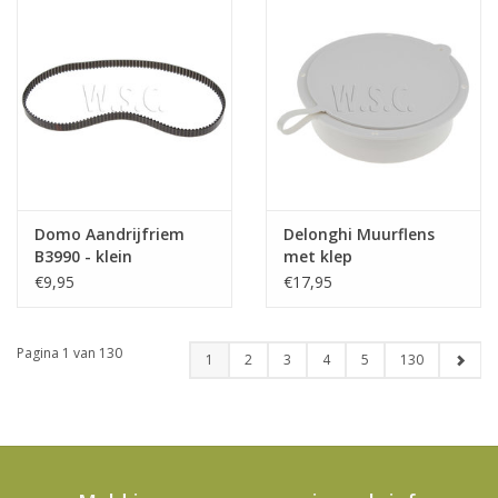
Domo Aandrijfriem
Delonghi Muurflens
B3990 - klein
met klep
€9,95
€17,95
Pagina 1 van 130
1
2
3
4
5
130