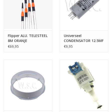
Flipper ALU. TELESTEEL
Universeel
8M ORANJE
CONDENSATOR 12.5MF
450V
€69,95
€9,95