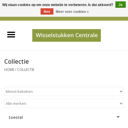
Wij slaan cookies op om onze website te verbeteren. Is dat akkoord?
Ja
Gebruik
Nee
Meer over cookies »
de
0 Artikelen - €0,00
pijltjes
Home
op
en
neer
INFO
om
een
PRIJSAANVRAAG
Collectie
beschikbaar
HOME
/
COLLECTIE
resultaat
JUISTE GEGEVENS
te
selecteren.
SHOP
Druk
op
Enter
Apparaten
om
toestel
naar
Merken