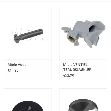
het
geselecteerde
zoekresultaat
te
gaan.
Als
u
met
aanraaktoetsen
werkt,
kunt
Miele Voet
Miele VENTIEL
u
TERUGSLAGKLEP
€14,95
touch-
€52,90
en
swipetekens
gebruiken.