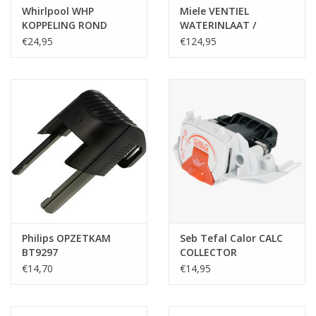
Whirlpool WHP
Miele VENTIEL
KOPPELING ROND
WATERINLAAT /
MAGNEETVENTIEL 220-
€24,95
€124,95
240V 50/60 HZ
Philips OPZETKAM
Seb Tefal Calor CALC
BT9297
COLLECTOR
€14,70
€14,95