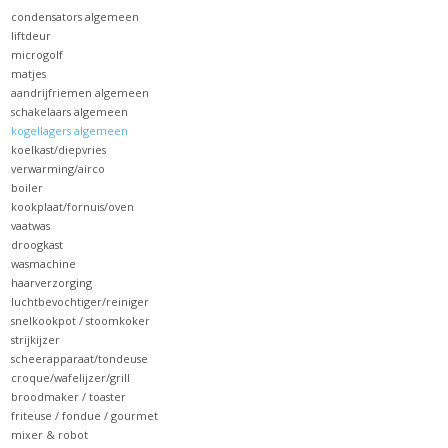
het
condensators algemeen
geselecteerde
liftdeur
zoekresultaat
microgolf
matjes
te
aandrijfriemen algemeen
gaan.
schakelaars algemeen
Als
kogellagers algemeen
koelkast/diepvries
u
verwarming/airco
met
boiler
aanraaktoetsen
kookplaat/fornuis/oven
vaatwas
werkt,
droogkast
kunt
wasmachine
u
haarverzorging
luchtbevochtiger/reiniger
touch-
snelkookpot / stoomkoker
en
strijkijzer
swipetekens
scheerapparaat/tondeuse
gebruiken.
croque/wafelijzer/grill
broodmaker / toaster
friteuse / fondue / gourmet
mixer & robot