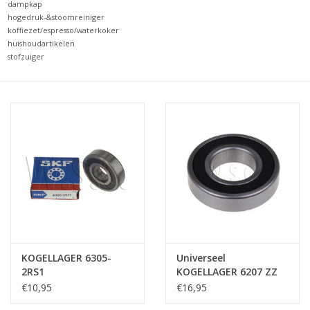
dampkap
hogedruk-&stoomreiniger
koffiezet/espresso/waterkoker
huishoudartikelen
stofzuiger
KOGELLAGER 6305-
Universeel
2RS1
KOGELLAGER 6207 ZZ
35 X 72 X 17
€10,95
€16,95