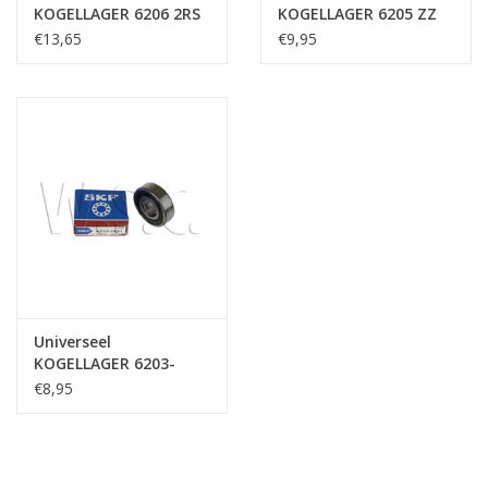
KOGELLAGER 6206 2RS
KOGELLAGER 6205 ZZ
30X62X16
25x52x15
€13,65
€9,95
Universeel
KOGELLAGER 6203-
2RSH 17X40X12
€8,95