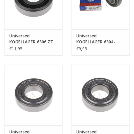
Universeel
Universeel
KOGELLAGER 6306 ZZ
KOGELLAGER 6304-
30 X 72 X 19
LLU/RS
€11,95
€9,95
Universeel
Universeel