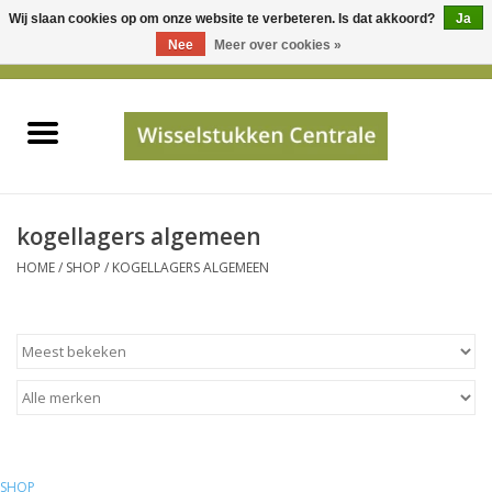
Wij slaan cookies op om onze website te verbeteren. Is dat akkoord?
Ja
Gebruik
Nee
Meer over cookies »
de
0 Artikelen - €0,00
pijltjes
Home
op
en
neer
INFO
om
een
PRIJSAANVRAAG
kogellagers algemeen
beschikbaar
HOME
/
SHOP
/
KOGELLAGERS ALGEMEEN
resultaat
JUISTE GEGEVENS
te
selecteren.
SHOP
Druk
op
Enter
Apparaten
om
naar
Merken
SHOP