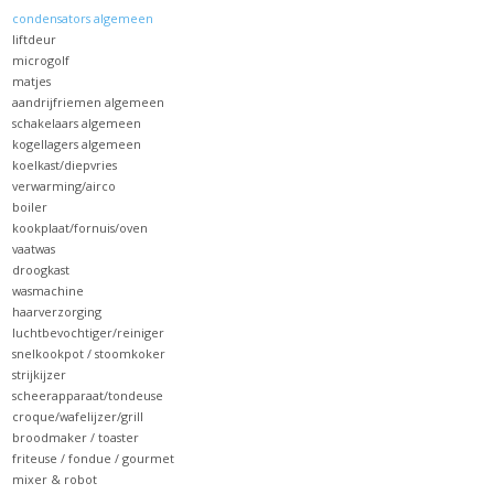
het
condensators algemeen
geselecteerde
liftdeur
zoekresultaat
microgolf
matjes
te
aandrijfriemen algemeen
gaan.
schakelaars algemeen
Als
kogellagers algemeen
koelkast/diepvries
u
verwarming/airco
met
boiler
aanraaktoetsen
kookplaat/fornuis/oven
vaatwas
werkt,
droogkast
kunt
wasmachine
u
haarverzorging
luchtbevochtiger/reiniger
touch-
snelkookpot / stoomkoker
en
strijkijzer
swipetekens
scheerapparaat/tondeuse
gebruiken.
croque/wafelijzer/grill
broodmaker / toaster
friteuse / fondue / gourmet
mixer & robot