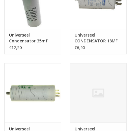
Universeel
Universeel
Condensator 35mf
CONDENSATOR 18MF
met draad
450V
€12,50
€6,90
Universeel
Universeel