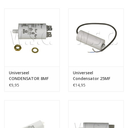
Universeel
Universeel
CONDENSATOR 8MF
Condensator 25MF
450V
met draad
€9,95
€14,95