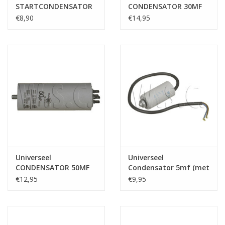
STARTCONDENSATOR
CONDENSATOR 30MF
35 MF 450V
MET DRAAD
€8,90
€14,95
Universeel
Universeel
CONDENSATOR 50MF
Condensator 5mf (met
450V
draad)
€12,95
€9,95