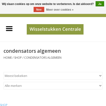
Wij slaan cookies op om onze website te verbeteren. Is dat akkoord?
Ja
Gebruik
Nee
Meer over cookies »
de
0 Artikelen - €0,00
pijltjes
Home
op
en
neer
INFO
om
een
PRIJSAANVRAAG
condensators algemeen
beschikbaar
HOME
/
SHOP
/
CONDENSATORS ALGEMEEN
resultaat
JUISTE GEGEVENS
te
selecteren.
SHOP
Druk
op
Enter
Apparaten
om
naar
Merken
SHOP