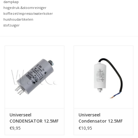
dampkap
hogedruk-&stoomreiniger
koffiezet/espresso/waterkoker
huishoudartikelen
stofzuiger
Universeel
Universeel
CONDENSATOR 12.5MF
Condensator 12.5MF
450V
met draad
€9,95
€10,95