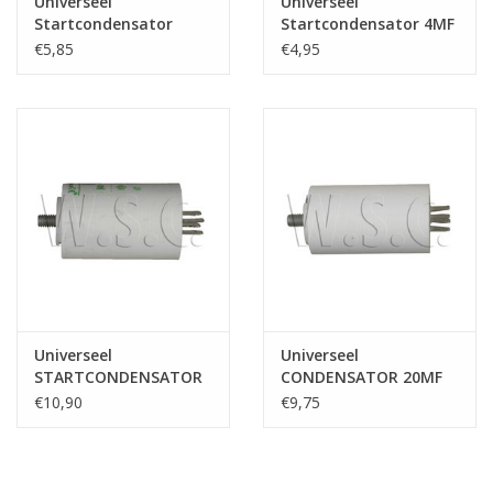
Universeel
Universeel
Startcondensator
Startcondensator 4MF
3.15MF met draad
met draad
€5,85
€4,95
Universeel
Universeel
STARTCONDENSATOR
CONDENSATOR 20MF
30 MF 450V
450V
€10,90
€9,75