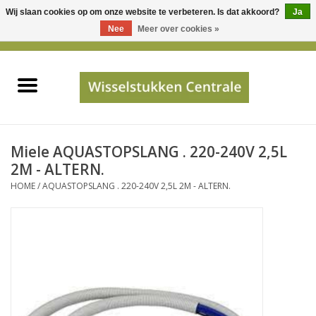
Wij slaan cookies op om onze website te verbeteren. Is dat akkoord?
Ja
Gebruik
Nee
Meer over cookies »
de
0 Artikelen - €0,00
pijltjes
Home
op
en
neer
INFO
om
een
PRIJSAANVRAAG
Miele AQUASTOPSLANG . 220-240V 2,5L
beschikbaar
2M - ALTERN.
resultaat
HOME
/
AQUASTOPSLANG . 220-240V 2,5L 2M - ALTERN.
JUISTE GEGEVENS
te
selecteren.
SHOP
Druk
op
Enter
Apparaten
om
naar
Merken