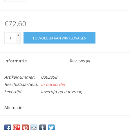
€72,60
+
TOEVOEGEN AAN WINKELWAGEN
-
Informatie
Reviews
(0)
Artikelnummer:
0063858
Beschikbaarheid:
In backorder
Levertijd:
levertijd op aanvraag
Alternatief
passend voor G 450-570-575-660