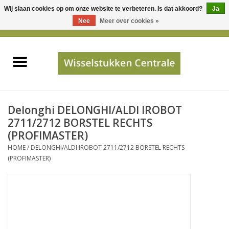
Wij slaan cookies op om onze website te verbeteren. Is dat akkoord?
Ja
Gebruik
Nee
Meer over cookies »
de
0 Artikelen - €0,00
pijltjes
Home
op
en
neer
INFO
om
een
PRIJSAANVRAAG
Delonghi DELONGHI/ALDI IROBOT
beschikbaar
2711/2712 BORSTEL RECHTS
resultaat
(PROFIMASTER)
JUISTE GEGEVENS
te
HOME
/
DELONGHI/ALDI IROBOT 2711/2712 BORSTEL RECHTS
selecteren.
(PROFIMASTER)
SHOP
Druk
op
Enter
Apparaten
om
naar
Merken