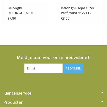
Delonghi
Delonghi Hepa filter
DELONGHI/ALDI
Profimaster 2711 /
IROBOT 2711/2712
2712
€7,80
€8,50
BORSTEL LINKS
(PROFIMASTER)
Meld je aan voor onze nieuwsbrief:
ABONNEER
Klantenservice
Producten