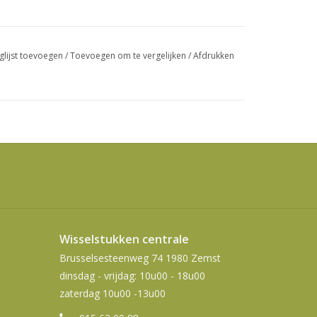
swipetekens
gebruiken.
glijst toevoegen
/
Toevoegen om te vergelijken
/
Afdrukken
Wisselstukken centrale
Brusselsesteenweg 74 1980 Zemst
dinsdag - vrijdag: 10u00 - 18u00
zaterdag 10u00 -13u00