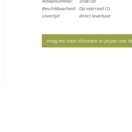
Artikelnummer:
3106130
Beschikbaarheid:
Op voorraad
(1)
Levertijd:
direct leverbaar
Vraag hier meer informatie en prijzen over di