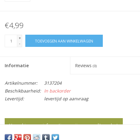
€4,99
+
TOEVOEGEN AAN WINKELWAGEN
-
Informatie
Reviews
(0)
Artikelnummer:
3137204
Beschikbaarheid:
In backorder
Levertijd:
levertijd op aanvraag
Vraag hier meer informatie en prijzen over dit product