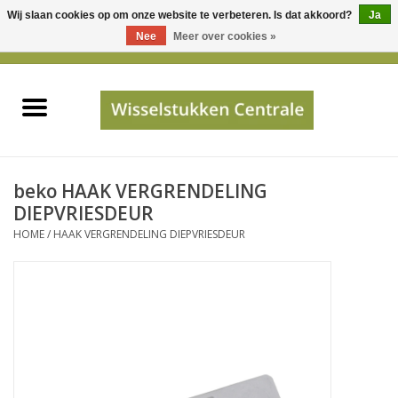
Wij slaan cookies op om onze website te verbeteren. Is dat akkoord?
Ja
Gebruik
Nee
Meer over cookies »
de
0 Artikelen - €0,00
pijltjes
Home
op
en
neer
INFO
om
een
PRIJSAANVRAAG
beko HAAK VERGRENDELING
beschikbaar
DIEPVRIESDEUR
resultaat
HOME
/
HAAK VERGRENDELING DIEPVRIESDEUR
JUISTE GEGEVENS
te
selecteren.
SHOP
Druk
op
Enter
Apparaten
om
naar
Merken