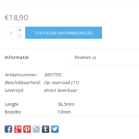
€18,90
+
TOEVOEGEN AAN WINKELWAGEN
-
Informatie
Reviews
(0)
Artikelnummer:
3057705
Beschikbaarheid:
Op voorraad
(11)
Levertijd:
direct leverbaar
Lengte
36,5mm
Breedte
13mm
Dikte
5mm
Lengte houder
52mm
Aansluiting
4,8mm AMP