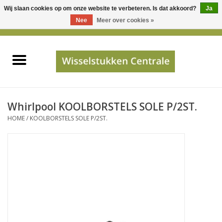
Wij slaan cookies op om onze website te verbeteren. Is dat akkoord?
Ja
Gebruik
Nee
Meer over cookies »
de
0 Artikelen - €0,00
pijltjes
Home
op
en
neer
INFO
om
een
PRIJSAANVRAAG
Whirlpool KOOLBORSTELS SOLE P/2ST.
beschikbaar
HOME
/
KOOLBORSTELS SOLE P/2ST.
resultaat
JUISTE GEGEVENS
te
selecteren.
SHOP
Druk
op
Enter
Apparaten
om
naar
Merken