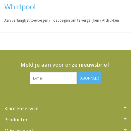
Whirlpool
Vraag hier meer informatie en prijzen over dit product
Aan verlanglijst toevoegen
/
Toevoegen om te vergelijken
/
Afdrukken
Meld je aan voor onze nieuwsbrief:
ABONNEER
Klantenservice
Producten
Mijn account