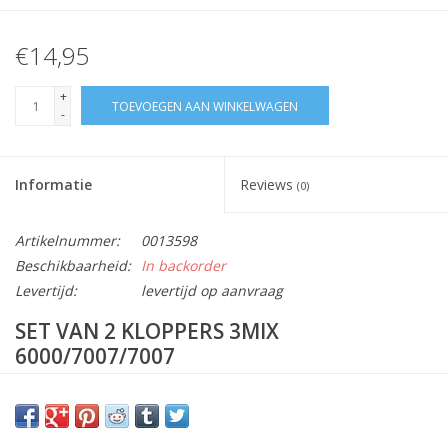
€14,95
+
TOEVOEGEN AAN WINKELWAGEN
-
Informatie
Reviews
(0)
Artikelnummer:
0013598
Beschikbaarheid:
In backorder
Levertijd:
levertijd op aanvraag
SET VAN 2 KLOPPERS 3MIX
6000/7007/7007
Vraag hier meer informatie en prijzen over dit product