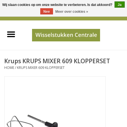
Wij slaan cookies op om onze website te verbeteren. Is dat akkoord?
Ja
Gebruik
Nee
Meer over cookies »
de
0 Artikelen - €0,00
pijltjes
Home
op
en
neer
INFO
om
een
PRIJSAANVRAAG
Krups KRUPS MIXER 609 KLOPPERSET
beschikbaar
HOME
/
KRUPS MIXER 609 KLOPPERSET
resultaat
JUISTE GEGEVENS
te
selecteren.
SHOP
Druk
op
Enter
Apparaten
om
naar
Merken