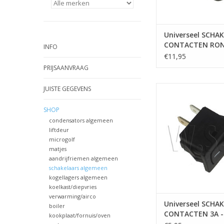
Universeel SCHA
CONTACTEN RO
INFO
GROEN
€11,95
PRIJSAANVRAAG
Universeel SCHAK
JUISTE GEGEVENS
CONTACTEN 3A - 17 
ZWART
SHOP
condensators algemeen
TOEVOEGEN AAN WI
liftdeur
microgolf
matjes
aandrijfriemen algemeen
schakelaars algemeen
kogellagers algemeen
koelkast/diepvries
verwarming/airco
Universeel SCHA
boiler
CONTACTEN 3A - 
kookplaat/fornuis/oven
MM - ZWART