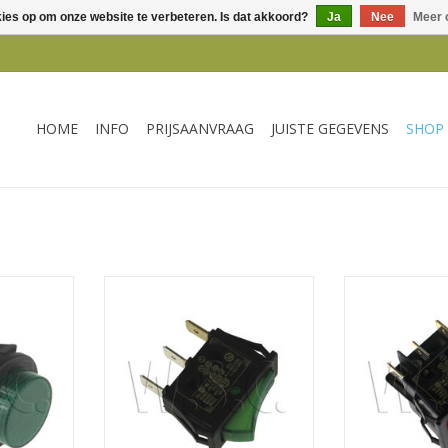
kies op om onze website te verbeteren. Is dat akkoord?
Ja
Nee
Meer 
HOME
INFO
PRIJSAANVRAAG
JUISTE GEGEVENS
SHOP
ELAAR 4
Universeel SCHAKELAAR 16A - 3
Universeel SC
 GROEN
contacten groen
ROOD 6 CO
27X
NKELWAGEN
TOEVOEGEN AAN WINKELWAGEN
TOEVOEGEN AA