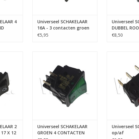
KELAAR 4
Universeel SCHAKELAAR
Universeel 
ND
16A - 3 contacten groen
DUBBEL ROO
CONTACTEN
€5,95
€8,50
27X22MM
ELAAR 2
Universeel SCHAKELAAR GROEN 4
Universeel SC
X 12 MM -
CONTACTEN 27X21 MM
TOEVOEGEN AA
TOEVOEGEN AAN WINKELWAGEN
NKELWAGEN
KELAAR 2
Universeel SCHAKELAAR
Universeel 
17 X 12
GROEN 4 CONTACTEN
op/af
27X21 MM