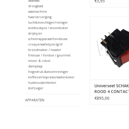
€5,95
vaatwas
droogkast
wasmachine
haarverzorging
Universeel SCHAKEL
luchtbevochtiger/reiniger
CONTACTEN 16A
snelkookpot / stoomkoker
strijkijzer
TOEVOEGEN AAN WI
scheerapparaat/tondeuse
croque/wafelijzer/grill
broodmaker / toaster
friteuse / fondue / gourmet
mixer & robot
dampkap
hogedruk-&stoomreiniger
koffiezet/espresso/waterkoker
huishoudartikelen
Universeel SCHA
stofzuiger
ROOD 4 CONTAC
27X21
€895,00
APPARATEN