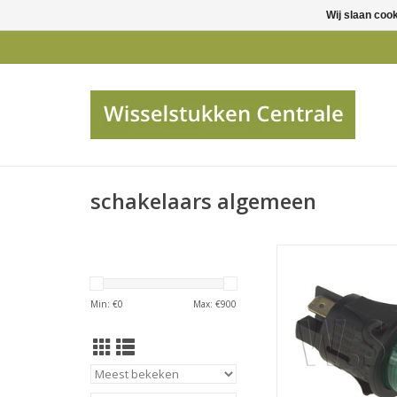
Wij slaan coo
schakelaars algemeen
Universeel SCHAK
CONTACTEN ROND
TOEVOEGEN AAN WI
Min: €
0
Max: €
900