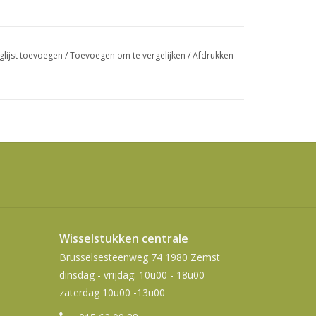
swipetekens
gebruiken.
glijst toevoegen
/
Toevoegen om te vergelijken
/
Afdrukken
Wisselstukken centrale
Brusselsesteenweg 74 1980 Zemst
dinsdag - vrijdag: 10u00 - 18u00
zaterdag 10u00 -13u00