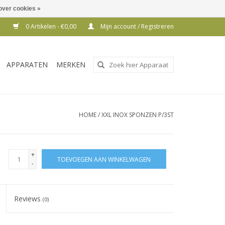
over cookies »
0 Artikelen - €0,00
Mijn account / Registreren
Gebruik
APPARATEN
MERKEN
de
pijltjes
op
en
HOME
/
XXL INOX SPONZEN P/3ST
neer
om
een
+
TOEVOEGEN AAN WINKELWAGEN
beschikbaar
-
resultaat
te
Reviews
(0)
selecteren.
Druk