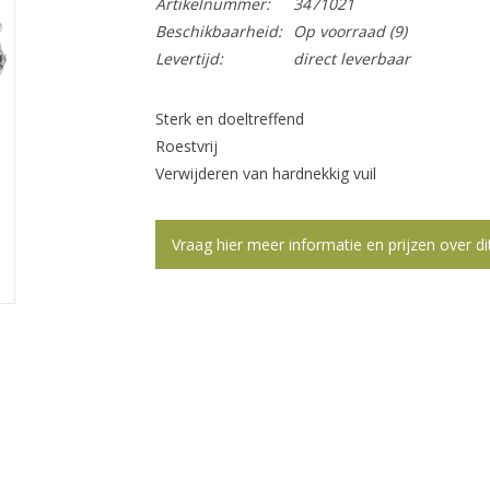
Artikelnummer:
3471021
Beschikbaarheid:
Op voorraad
(9)
Levertijd:
direct leverbaar
Sterk en doeltreffend
Roestvrij
Verwijderen van hardnekkig vuil
Vraag hier meer informatie en prijzen over di