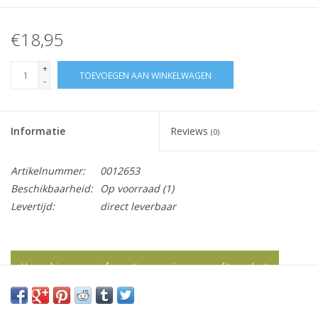
€18,95
+
TOEVOEGEN AAN WINKELWAGEN
-
Informatie
Reviews
(0)
Artikelnummer:
0012653
Beschikbaarheid:
Op voorraad
(1)
Levertijd:
direct leverbaar
Vraag hier meer informatie en prijzen over dit product