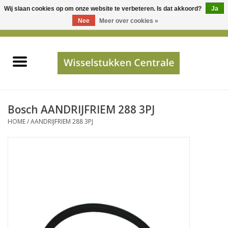
Wij slaan cookies op om onze website te verbeteren. Is dat akkoord?
Ja
Gebruik
Nee
Meer over cookies »
de
0 Artikelen - €0,00
pijltjes
Home
op
en
neer
INFO
om
een
PRIJSAANVRAAG
Bosch AANDRIJFRIEM 288 3PJ
beschikbaar
HOME
/
AANDRIJFRIEM 288 3PJ
resultaat
JUISTE GEGEVENS
te
selecteren.
SHOP
Druk
op
Enter
Apparaten
om
naar
Merken