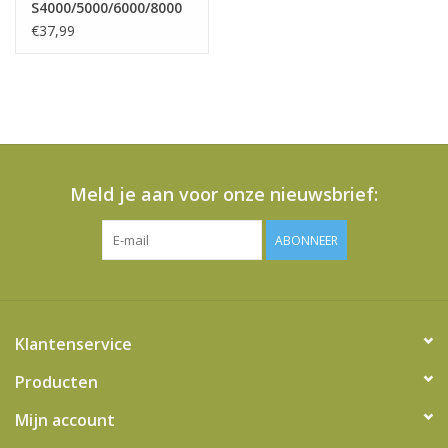
S4000/5000/6000/8000
SERIE HEPAFILTER SF-
€37,99
AH50
Meld je aan voor onze nieuwsbrief:
ABONNEER
Klantenservice
Producten
Mijn account