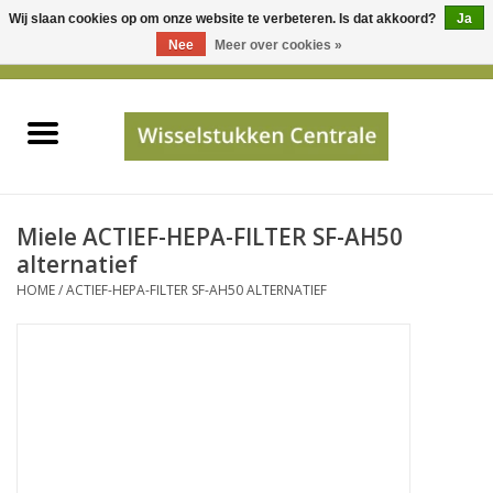
Wij slaan cookies op om onze website te verbeteren. Is dat akkoord?
Ja
Gebruik
Nee
Meer over cookies »
de
0 Artikelen - €0,00
pijltjes
Home
op
en
neer
INFO
om
een
PRIJSAANVRAAG
Miele ACTIEF-HEPA-FILTER SF-AH50
beschikbaar
alternatief
resultaat
HOME
/
ACTIEF-HEPA-FILTER SF-AH50 ALTERNATIEF
JUISTE GEGEVENS
te
selecteren.
SHOP
Druk
op
Enter
Apparaten
om
naar
Merken