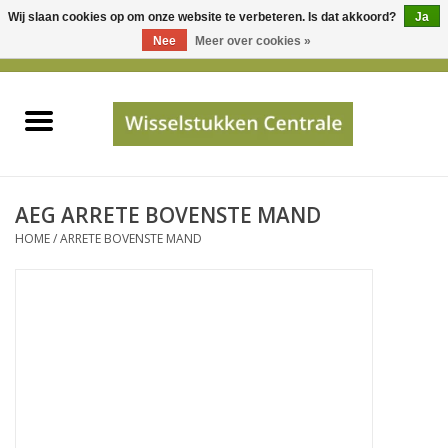
Wij slaan cookies op om onze website te verbeteren. Is dat akkoord?
Ja
Gebruik
Nee
Meer over cookies »
de
0 Artikelen - €0,00
pijltjes
Home
op
en
neer
INFO
om
een
PRIJSAANVRAAG
AEG ARRETE BOVENSTE MAND
beschikbaar
HOME
/
ARRETE BOVENSTE MAND
resultaat
JUISTE GEGEVENS
te
selecteren.
SHOP
Druk
op
Enter
Apparaten
om
naar
Merken