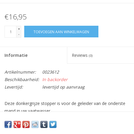
€16,95
+
TOEVOEGEN AAN WINKELWAGEN
-
Informatie
Reviews
(0)
Artikelnummer:
0023612
Beschikbaarheid:
In backorder
Levertijd:
levertijd op aanvraag
Deze donkergrijze stopper is voor de geleider van de onderste
mand in uw vaatwasser.
Het voorkomt dat deze te ver wordt ingeschoven.
Past in volgende apparaten :