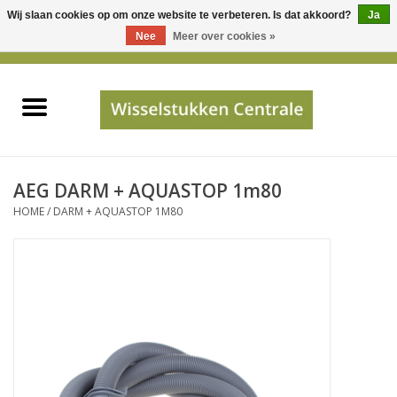
Wij slaan cookies op om onze website te verbeteren. Is dat akkoord?
Ja
Gebruik
Nee
Meer over cookies »
de
0 Artikelen - €0,00
pijltjes
Home
op
en
neer
INFO
om
een
PRIJSAANVRAAG
AEG DARM + AQUASTOP 1m80
beschikbaar
HOME
/
DARM + AQUASTOP 1M80
resultaat
JUISTE GEGEVENS
te
selecteren.
SHOP
Druk
op
Enter
Apparaten
om
naar
Merken