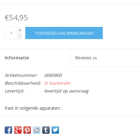
€54,95
+
TOEVOEGEN AAN WINKELWAGEN
-
Informatie
Reviews
(0)
Artikelnummer:
0060900
Beschikbaarheid:
In backorder
Levertijd:
levertijd op aanvraag
Past in volgende apparaten :
AEG :
911232702
,
911232752
,
911232760
,
911232761,
911232765,
911232768
,
911232769,
911232770
,
911232771,
911232772,
911232773,
911232774,
911232775,
911235390
,