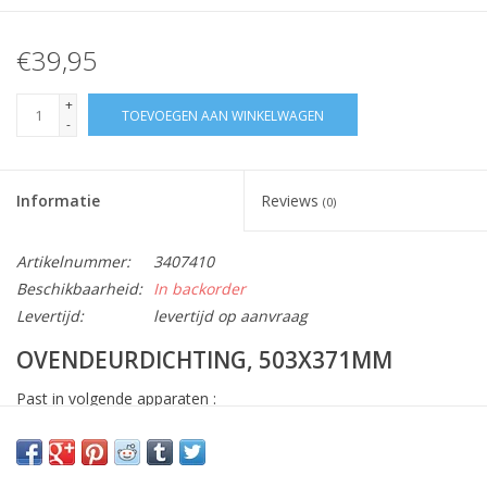
€39,95
+
TOEVOEGEN AAN WINKELWAGEN
-
Informatie
Reviews
(0)
Artikelnummer:
3407410
Beschikbaarheid:
In backorder
Levertijd:
levertijd op aanvraag
OVENDEURDICHTING, 503X371MM
Past in volgende apparaten :
940321312
/05,
940321344
/04,
940321344
/05,
940321344
/06,
940321346
/03,
940321350
/04,
940321350
/05,
940321350
/06,