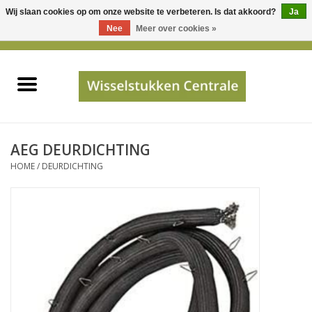
Wij slaan cookies op om onze website te verbeteren. Is dat akkoord?
Ja
Gebruik
Nee
Meer over cookies »
de
0 Artikelen - €0,00
pijltjes
Home
op
en
neer
INFO
om
een
PRIJSAANVRAAG
AEG DEURDICHTING
beschikbaar
HOME
/
DEURDICHTING
resultaat
JUISTE GEGEVENS
te
selecteren.
SHOP
Druk
op
Enter
Apparaten
om
naar
Merken