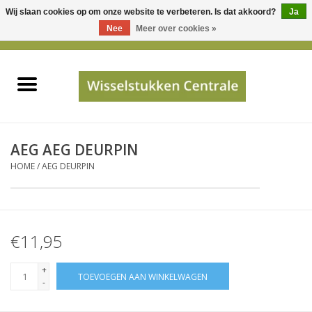
Wij slaan cookies op om onze website te verbeteren. Is dat akkoord?
Ja
Gebruik
Nee
Meer over cookies »
de
0 Artikelen - €0,00
pijltjes
Home
op
en
neer
INFO
om
een
PRIJSAANVRAAG
AEG AEG DEURPIN
beschikbaar
HOME
/
AEG DEURPIN
resultaat
JUISTE GEGEVENS
te
selecteren.
SHOP
Druk
€11,95
op
Enter
Apparaten
+
TOEVOEGEN AAN WINKELWAGEN
om
-
naar
Merken