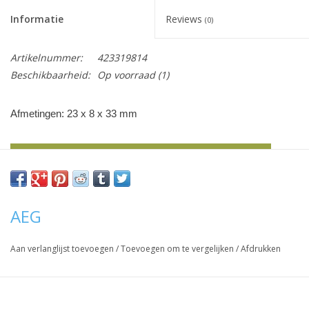
het
Informatie
Reviews
geselecteerde
(0)
zoekresultaat
te
Artikelnummer:
423319814
gaan.
Beschikbaarheid:
Op voorraad
(1)
Als
u
Afmetingen: 23 x 8 x 33 mm
met
aanraaktoetsen
werkt,
Vraag hier meer informatie en prijzen over dit product
kunt
u
touch-
AEG
en
swipetekens
Aan verlanglijst toevoegen
/
Toevoegen om te vergelijken
/
Afdrukken
gebruiken.