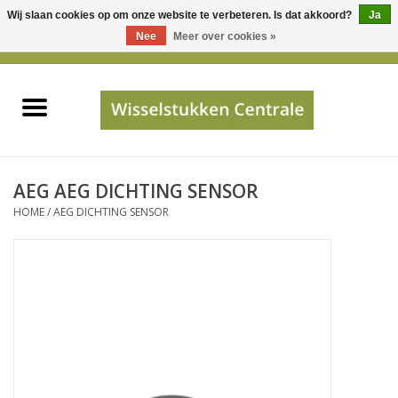
Wij slaan cookies op om onze website te verbeteren. Is dat akkoord?
Ja
Gebruik
Nee
Meer over cookies »
de
0 Artikelen - €0,00
pijltjes
Home
op
en
neer
INFO
om
een
PRIJSAANVRAAG
AEG AEG DICHTING SENSOR
beschikbaar
HOME
/
AEG DICHTING SENSOR
resultaat
JUISTE GEGEVENS
te
selecteren.
SHOP
Druk
op
Enter
Apparaten
om
naar
Merken