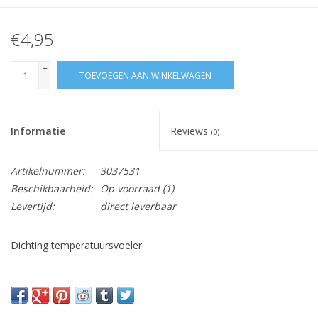
€4,95
+
TOEVOEGEN AAN WINKELWAGEN
-
Informatie
Reviews
(0)
Artikelnummer:
3037531
Beschikbaarheid:
Op voorraad
(1)
Levertijd:
direct leverbaar
Dichting temperatuursvoeler
Vraag hier meer informatie en prijzen over dit product