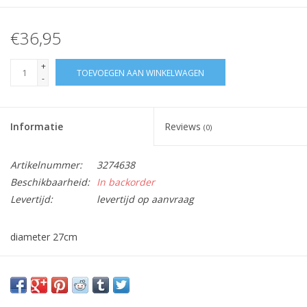
€36,95
+
TOEVOEGEN AAN WINKELWAGEN
-
Informatie
Reviews
(0)
Artikelnummer:
3274638
Beschikbaarheid:
In backorder
Levertijd:
levertijd op aanvraag
diameter 27cm
Vraag hier meer informatie en prijzen over dit product