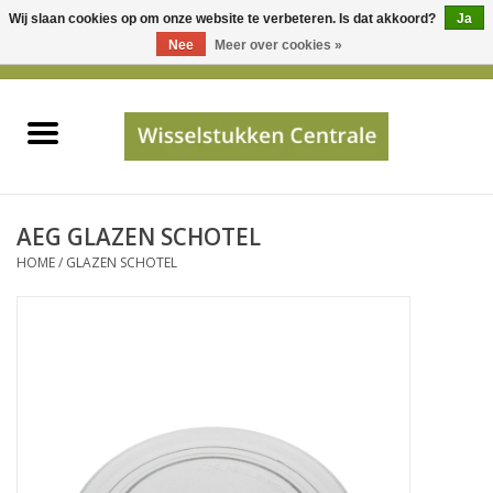
Wij slaan cookies op om onze website te verbeteren. Is dat akkoord?
Ja
Gebruik
Nee
Meer over cookies »
de
0 Artikelen - €0,00
pijltjes
Home
op
en
neer
INFO
om
een
PRIJSAANVRAAG
AEG GLAZEN SCHOTEL
beschikbaar
HOME
/
GLAZEN SCHOTEL
resultaat
JUISTE GEGEVENS
te
selecteren.
SHOP
Druk
op
Enter
Apparaten
om
naar
Merken