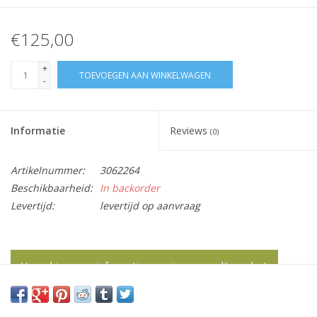
€125,00
+
TOEVOEGEN AAN WINKELWAGEN
-
Informatie
Reviews
(0)
Artikelnummer:
3062264
Beschikbaarheid:
In backorder
Levertijd:
levertijd op aanvraag
Vraag hier meer informatie en prijzen over dit product