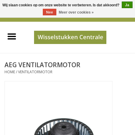
Wij slaan cookies op om onze website te verbeteren. Is dat akkoord?
Ja
Gebruik
Nee
Meer over cookies »
de
0 Artikelen - €0,00
pijltjes
Home
op
en
neer
INFO
om
een
PRIJSAANVRAAG
AEG VENTILATORMOTOR
beschikbaar
HOME
/
VENTILATORMOTOR
resultaat
JUISTE GEGEVENS
te
selecteren.
SHOP
Druk
op
Enter
Apparaten
om
naar
Merken