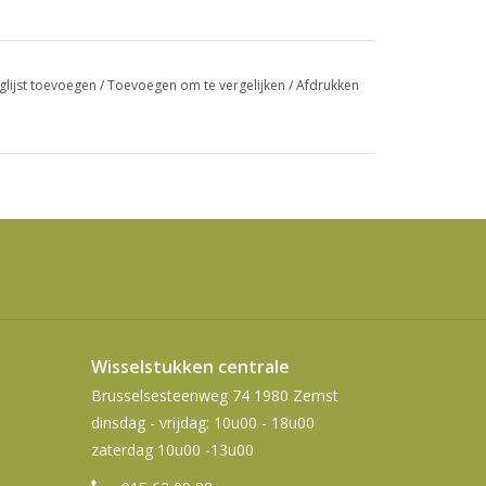
swipetekens
gebruiken.
glijst toevoegen
/
Toevoegen om te vergelijken
/
Afdrukken
Wisselstukken centrale
Brusselsesteenweg 74 1980 Zemst
dinsdag - vrijdag: 10u00 - 18u00
zaterdag 10u00 -13u00