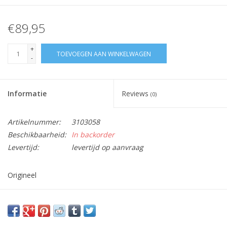
€89,95
+
TOEVOEGEN AAN WINKELWAGEN
-
Informatie
Reviews
(0)
Artikelnummer:
3103058
Beschikbaarheid:
In backorder
Levertijd:
levertijd op aanvraag
Origineel
Past in volgende apparaten :
916096675
/01,
916096676
/00,
916096676
/01,
916096676
/02,
916096677
/01,
916096678
/00,
916096678
/01,
916096678
/02,