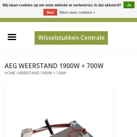
Wij slaan cookies op om onze website te verbeteren. Is dat akkoord?
Ja
Gebruik
Nee
Meer over cookies »
de
0 Artikelen - €0,00
pijltjes
Home
op
en
neer
INFO
om
een
PRIJSAANVRAAG
AEG WEERSTAND 1900W + 700W
beschikbaar
HOME
/
WEERSTAND 1900W + 700W
resultaat
JUISTE GEGEVENS
te
selecteren.
SHOP
Druk
op
Enter
Apparaten
om
naar
Merken