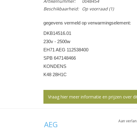
Artikelnummer:
0048454
Beschikbaarheid:
Op voorraad
(1)
gegevens vermeld op verwarmingselement:
DKB14516.01
230v - 2500w
EH71 AEG 112538400
SPB 647148466
KONDENS
K48 28H1C
Vraag hier meer informatie en prijzen over di
Aan verlan
AEG