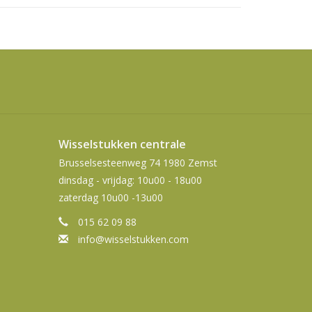
swipetekens
gebruiken.
Wisselstukken centrale
Brusselsesteenweg 74 1980 Zemst
dinsdag - vrijdag: 10u00 - 18u00
zaterdag 10u00 -13u00
015 62 09 88
info@wisselstukken.com