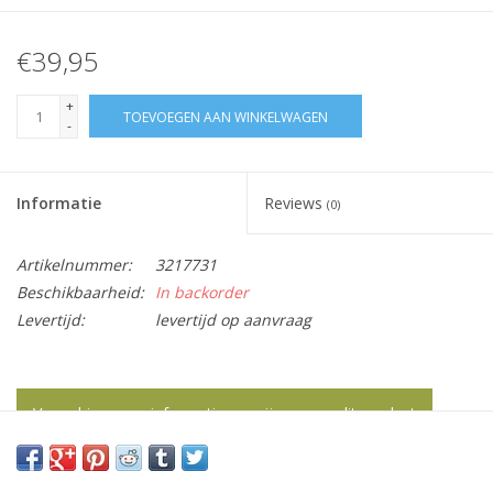
€39,95
+
TOEVOEGEN AAN WINKELWAGEN
-
Informatie
Reviews
(0)
Artikelnummer:
3217731
Beschikbaarheid:
In backorder
Levertijd:
levertijd op aanvraag
Vraag hier meer informatie en prijzen over dit product