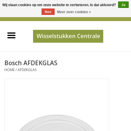
Wij slaan cookies op om onze website te verbeteren. Is dat akkoord?
Ja
Gebruik
Nee
Meer over cookies »
de
0 Artikelen - €0,00
pijltjes
Home
op
en
neer
INFO
om
een
PRIJSAANVRAAG
Bosch AFDEKGLAS
beschikbaar
HOME
/
AFDEKGLAS
resultaat
JUISTE GEGEVENS
te
selecteren.
SHOP
Druk
op
Enter
Apparaten
om
naar
Merken