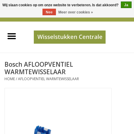
Wij slaan cookies op om onze website te verbeteren. Is dat akkoord?
Ja
Gebruik
Nee
Meer over cookies »
de
0 Artikelen - €0,00
pijltjes
Home
op
en
neer
INFO
om
een
PRIJSAANVRAAG
Bosch AFLOOPVENTIEL
beschikbaar
WARMTEWISSELAAR
resultaat
HOME
/
AFLOOPVENTIEL WARMTEWISSELAAR
JUISTE GEGEVENS
te
selecteren.
SHOP
Druk
op
Enter
Apparaten
om
naar
Merken