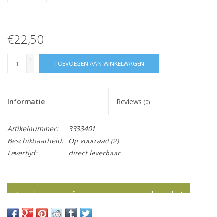
€22,50
+
TOEVOEGEN AAN WINKELWAGEN
-
Informatie
Reviews
(0)
Artikelnummer:
3333401
Beschikbaarheid:
Op voorraad
(2)
Levertijd:
direct leverbaar
Vraag hier meer informatie en prijzen over dit product