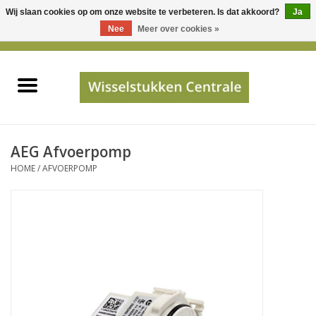
Wij slaan cookies op om onze website te verbeteren. Is dat akkoord?
Ja
Gebruik
Nee
Meer over cookies »
de
0 Artikelen - €0,00
pijltjes
Home
op
en
neer
INFO
om
een
PRIJSAANVRAAG
AEG Afvoerpomp
beschikbaar
HOME
/
AFVOERPOMP
resultaat
JUISTE GEGEVENS
te
selecteren.
SHOP
Druk
op
Enter
Apparaten
om
naar
Merken