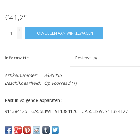
€41,25
+
TOEVOEGEN AAN WINKELWAGEN
-
Informatie
Reviews
(0)
Artikelnummer:
3335455
Beschikbaarheid:
Op voorraad
(1)
Past in volgende apparaten :
911384125 - GA55LIWE, 911384126 - GA55LISW, 911384127 -
GA55LICN,
911384128 -GA55LIBR, 911384130 - GA55GLIWE,
911384131 - GA55GLICN, 911384132 - GA55GLISP, 911384135 -
GS55AIW, 911384136 - GA55ILEEVW, 911384137 - GA55ILEEVS,