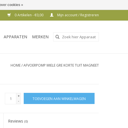
over cookies »
0 Artikelen - €0,00
Mijn account / Registreren
Gebruik
APPARATEN
MERKEN
de
pijltjes
op
en
HOME
/
AFVOERPOMP MIELE GRE KORTE TUIT MAGNEET
neer
om
een
beschikbaar
+
TOEVOEGEN AAN WINKELWAGEN
resultaat
-
te
selecteren.
Reviews
Druk
(0)