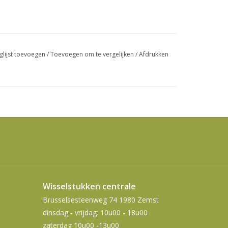
swipetekens
gebruiken.
glijst toevoegen
/
Toevoegen om te vergelijken
/
Afdrukken
Wisselstukken centrale
Brusselsesteenweg 74 1980 Zemst
dinsdag - vrijdag: 10u00 - 18u00
zaterdag 10u00 -13u00