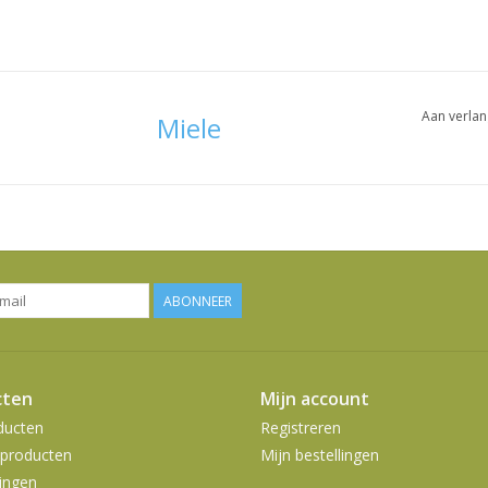
Aan verlan
Miele
ABONNEER
cten
Mijn account
ducten
Registreren
producten
Mijn bestellingen
ingen