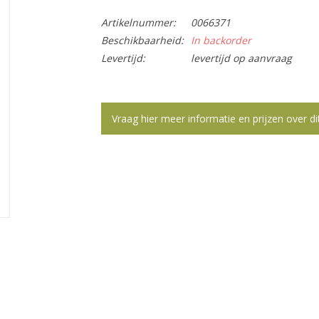
Artikelnummer:
0066371
Beschikbaarheid:
In backorder
Levertijd:
levertijd op aanvraag
Vraag hier meer informatie en prijzen over di