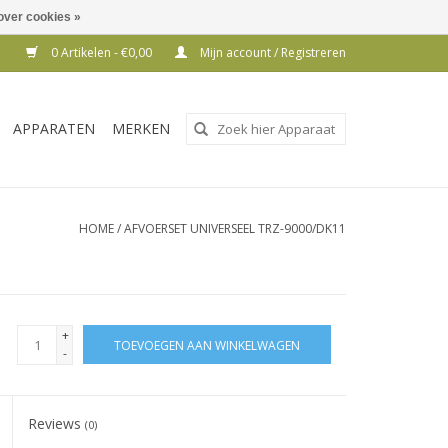
over cookies »
0 Artikelen - €0,00
Mijn account / Registreren
Gebruik
APPARATEN
MERKEN
de
pijltjes
op
en
HOME
/
AFVOERSET UNIVERSEEL TRZ-9000/DK11
neer
om
een
beschikbaar
+
TOEVOEGEN AAN WINKELWAGEN
resultaat
-
te
selecteren.
Reviews
Druk
(0)