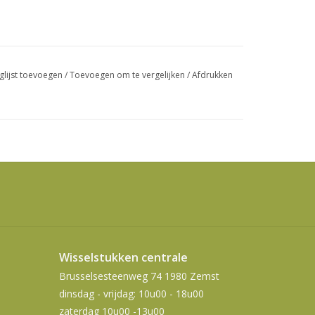
swipetekens
gebruiken.
glijst toevoegen
/
Toevoegen om te vergelijken
/
Afdrukken
Wisselstukken centrale
Brusselsesteenweg 74 1980 Zemst
dinsdag - vrijdag: 10u00 - 18u00
zaterdag 10u00 -13u00