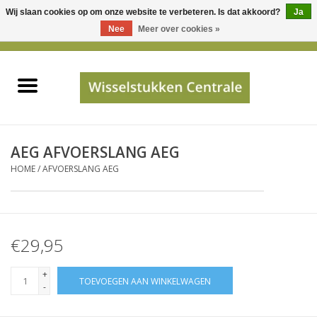
Wij slaan cookies op om onze website te verbeteren. Is dat akkoord?
Ja
Gebruik
Nee
Meer over cookies »
de
0 Artikelen - €0,00
pijltjes
Home
op
en
neer
INFO
om
een
PRIJSAANVRAAG
AEG AFVOERSLANG AEG
beschikbaar
HOME
/
AFVOERSLANG AEG
resultaat
JUISTE GEGEVENS
te
selecteren.
SHOP
Druk
€29,95
op
Enter
Apparaten
+
TOEVOEGEN AAN WINKELWAGEN
om
-
naar
Merken