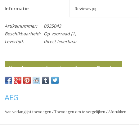
het
Informatie
Reviews
geselecteerde
(0)
zoekresultaat
te
Artikelnummer:
0035043
gaan.
Beschikbaarheid:
Op voorraad
(1)
Als
Levertijd:
direct leverbaar
u
met
aanraaktoetsen
Vraag hier meer informatie en prijzen over dit product
werkt,
kunt
u
touch-
AEG
en
swipetekens
Aan verlanglijst toevoegen
/
Toevoegen om te vergelijken
/
Afdrukken
gebruiken.