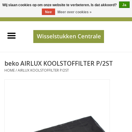
Wij slaan cookies op om onze website te verbeteren. Is dat akkoord?
Ja
Gebruik
Nee
Meer over cookies »
de
0 Artikelen - €0,00
pijltjes
Home
op
en
neer
INFO
om
een
PRIJSAANVRAAG
beko AIRLUX KOOLSTOFFILTER P/2ST
beschikbaar
HOME
/
AIRLUX KOOLSTOFFILTER P/2ST
resultaat
JUISTE GEGEVENS
te
selecteren.
SHOP
Druk
op
Enter
Apparaten
om
naar
Merken