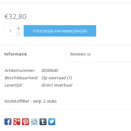
€32,80
+
TOEVOEGEN AAN WINKELWAGEN
-
Informatie
Reviews
(0)
Artikelnummer:
0030640
Beschikbaarheid:
Op voorraad
(1)
Levertijd:
direct leverbaar
Koolstoffilter - verp. 2 stuks
Afmetingen: 250 X 95 X 20mm
ACK62260