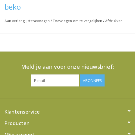
beko
Vraag hier meer informatie en prijzen over dit product
Aan verlanglijst toevoegen
/
Toevoegen om te vergelijken
/
Afdrukken
Meld je aan voor onze nieuwsbrief:
ABONNEER
Klantenservice
Producten
Mijn account