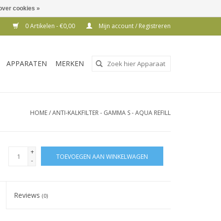
over cookies »
0 Artikelen - €0,00
Mijn account / Registreren
Gebruik
APPARATEN
MERKEN
de
pijltjes
op
en
HOME
/
ANTI-KALKFILTER - GAMMA S - AQUA REFILL
neer
om
een
+
TOEVOEGEN AAN WINKELWAGEN
beschikbaar
-
resultaat
te
Reviews
(0)
selecteren.
Druk