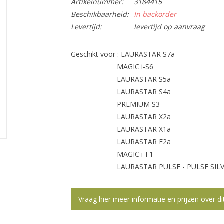
Artikelnummer:
3184415
Beschikbaarheid:
In backorder
Levertijd:
levertijd op aanvraag
Geschikt voor : LAURASTAR S7a
MAGIC i-S6
LAURASTAR S5a
LAURASTAR S4a
PREMIUM S3
LAURASTAR X2a
LAURASTAR X1a
LAURASTAR F2a
MAGIC i-F1
LAURASTAR PULSE - PULSE SILV
Vraag hier meer informatie en prijzen over di