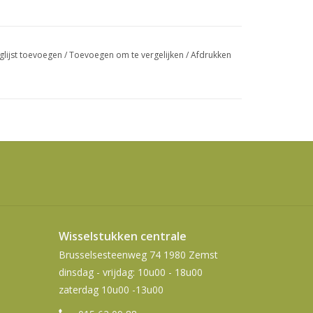
swipetekens
gebruiken.
glijst toevoegen
/
Toevoegen om te vergelijken
/
Afdrukken
Wisselstukken centrale
Brusselsesteenweg 74 1980 Zemst
dinsdag - vrijdag: 10u00 - 18u00
zaterdag 10u00 -13u00