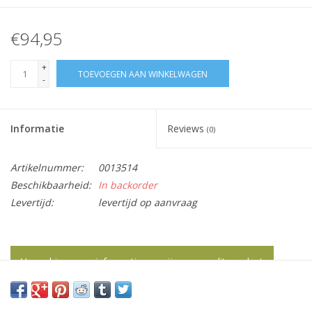
€94,95
+
TOEVOEGEN AAN WINKELWAGEN
-
Informatie
Reviews
(0)
Artikelnummer:
0013514
Beschikbaarheid:
In backorder
Levertijd:
levertijd op aanvraag
Vraag hier meer informatie en prijzen over dit product