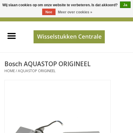
Wij slaan cookies op om onze website te verbeteren. Is dat akkoord?
Ja
Gebruik
Nee
Meer over cookies »
de
0 Artikelen - €0,00
pijltjes
Home
op
en
neer
INFO
om
een
PRIJSAANVRAAG
Bosch AQUASTOP ORIGINEEL
beschikbaar
HOME
/
AQUASTOP ORIGINEEL
resultaat
JUISTE GEGEVENS
te
selecteren.
SHOP
Druk
op
Enter
Apparaten
om
naar
Merken