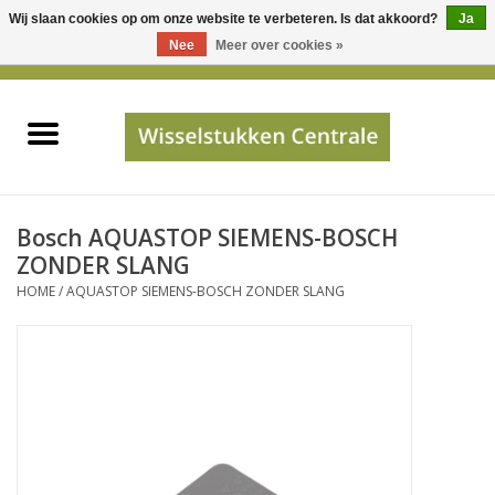
Wij slaan cookies op om onze website te verbeteren. Is dat akkoord?
Ja
Gebruik
Nee
Meer over cookies »
de
0 Artikelen - €0,00
pijltjes
Home
op
en
neer
INFO
om
een
PRIJSAANVRAAG
Bosch AQUASTOP SIEMENS-BOSCH
beschikbaar
ZONDER SLANG
resultaat
HOME
/
AQUASTOP SIEMENS-BOSCH ZONDER SLANG
JUISTE GEGEVENS
te
selecteren.
SHOP
Druk
op
Enter
Apparaten
om
naar
Merken