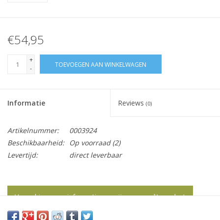
€54,95
+
TOEVOEGEN AAN WINKELWAGEN
-
Informatie
Reviews
(0)
Artikelnummer:
0003924
Beschikbaarheid:
Op voorraad
(2)
Levertijd:
direct leverbaar
Vraag hier meer informatie en prijzen over dit product