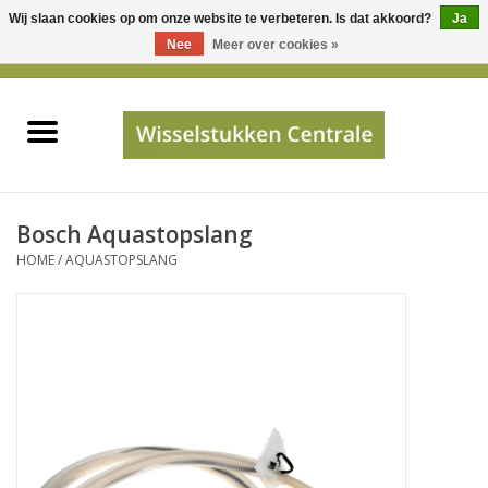
Wij slaan cookies op om onze website te verbeteren. Is dat akkoord?
Ja
Gebruik
Nee
Meer over cookies »
de
0 Artikelen - €0,00
pijltjes
Home
op
en
neer
INFO
om
een
PRIJSAANVRAAG
Bosch Aquastopslang
beschikbaar
HOME
/
AQUASTOPSLANG
resultaat
JUISTE GEGEVENS
te
selecteren.
SHOP
Druk
op
Enter
Apparaten
om
naar
Merken