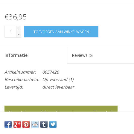
€36,95
+
TOEVOEGEN AAN WINKELWAGEN
-
Informatie
Reviews
(0)
Artikelnummer:
0057426
Beschikbaarheid:
Op voorraad
(1)
Levertijd:
direct leverbaar
Vraag hier meer informatie en prijzen over dit product