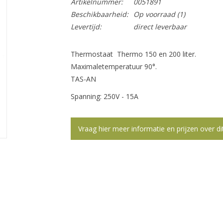
Artikelnummer:
0051891
Beschikbaarheid:
Op voorraad
(1)
Levertijd:
direct leverbaar
Thermostaat
Thermo
150 en
200 liter
.
M
aximale
temperatuur
90
°
.
TAS-AN
Spanning: 250V - 15A
Vraag hier meer informatie en prijzen over di