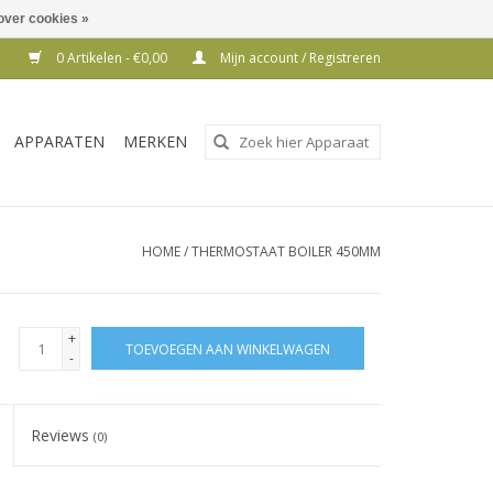
over cookies »
0 Artikelen - €0,00
Mijn account / Registreren
Gebruik
APPARATEN
MERKEN
de
pijltjes
op
en
HOME
/
THERMOSTAAT BOILER 450MM
neer
om
een
+
TOEVOEGEN AAN WINKELWAGEN
beschikbaar
-
resultaat
te
Reviews
(0)
selecteren.
Druk