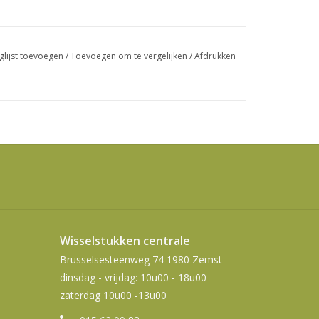
swipetekens
gebruiken.
glijst toevoegen
/
Toevoegen om te vergelijken
/
Afdrukken
Wisselstukken centrale
Brusselsesteenweg 74 1980 Zemst
dinsdag - vrijdag: 10u00 - 18u00
zaterdag 10u00 -13u00