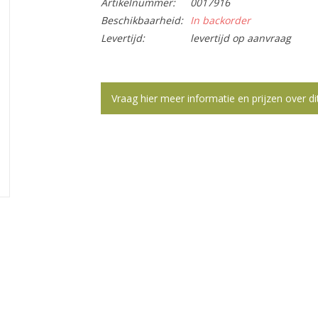
Artikelnummer:
0017916
Beschikbaarheid:
In backorder
Levertijd:
levertijd op aanvraag
Vraag hier meer informatie en prijzen over di