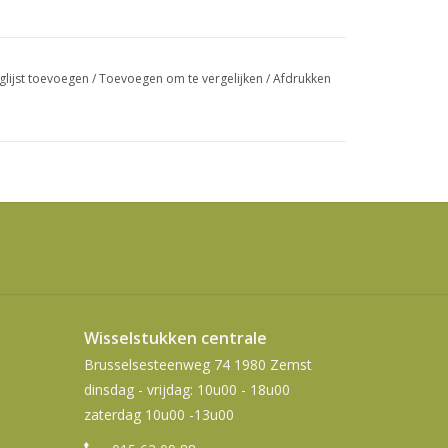
swipetekens
gebruiken.
glijst toevoegen
/
Toevoegen om te vergelijken
/
Afdrukken
Wisselstukken centrale
Brusselsesteenweg 74 1980 Zemst
dinsdag - vrijdag: 10u00 - 18u00
zaterdag 10u00 -13u00