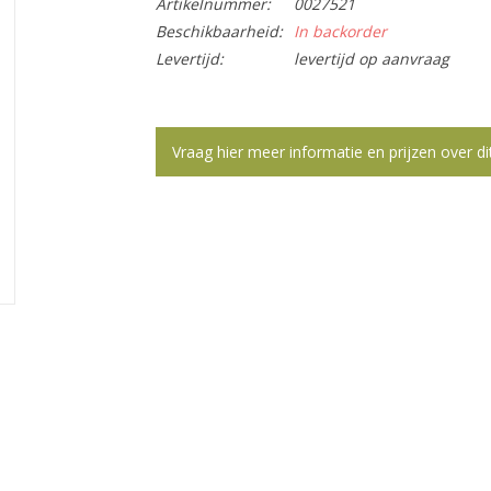
Artikelnummer:
0027521
Beschikbaarheid:
In backorder
Levertijd:
levertijd op aanvraag
Vraag hier meer informatie en prijzen over di