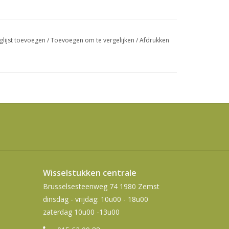
swipetekens
gebruiken.
glijst toevoegen
/
Toevoegen om te vergelijken
/
Afdrukken
Wisselstukken centrale
Brusselsesteenweg 74 1980 Zemst
dinsdag - vrijdag: 10u00 - 18u00
zaterdag 10u00 -13u00