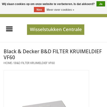
Wij slaan cookies op om onze website te verbeteren. Is dat akkoord?
Ja
Gebruik
Nee
Meer over cookies »
de
0 Artikelen - €0,00
pijltjes
Home
op
en
neer
INFO
om
een
PRIJSAANVRAAG
Black & Decker B&D FILTER KRUIMELDIEF
beschikbaar
VF60
resultaat
HOME
/
B&D FILTER KRUIMELDIEF VF60
JUISTE GEGEVENS
te
selecteren.
SHOP
Druk
op
Enter
Apparaten
om
naar
Merken