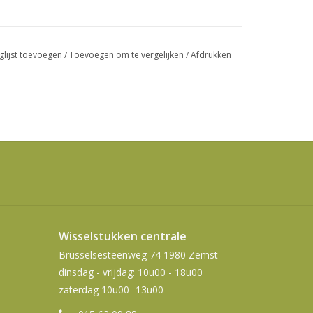
swipetekens
gebruiken.
glijst toevoegen
/
Toevoegen om te vergelijken
/
Afdrukken
Wisselstukken centrale
Brusselsesteenweg 74 1980 Zemst
dinsdag - vrijdag: 10u00 - 18u00
zaterdag 10u00 -13u00