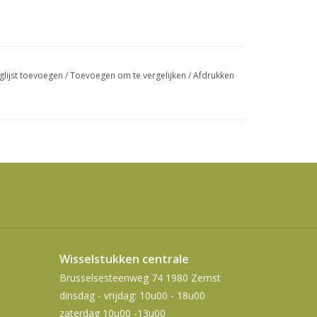
swipetekens
gebruiken.
glijst toevoegen
/
Toevoegen om te vergelijken
/
Afdrukken
Wisselstukken centrale
Brusselsesteenweg 74 1980 Zemst
dinsdag - vrijdag: 10u00 - 18u00
zaterdag 10u00 -13u00