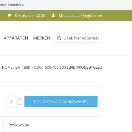
over cookies »
0 Artikelen - €0,00
Mijn account / Registreren
Gebruik
APPARATEN
MERKEN
de
pijltjes
op
en
HOME
/
BATTERIJ IROBOT 600-700-800 SERIE (VROEGER GEEL)
neer
om
een
beschikbaar
+
TOEVOEGEN AAN WINKELWAGEN
resultaat
-
te
selecteren.
Reviews
Druk
(0)