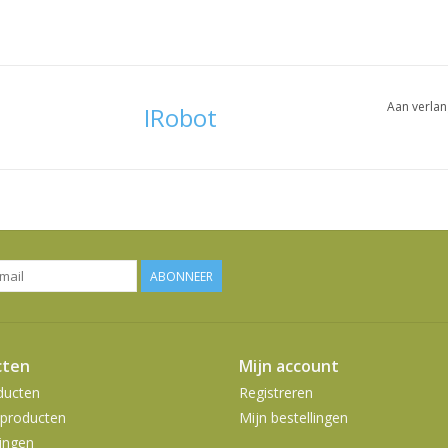
Aan verlan
IRobot
ABONNEER
cten
Mijn account
ducten
Registreren
producten
Mijn bestellingen
ingen