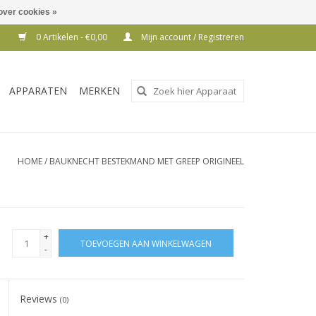
over cookies »
0 Artikelen - €0,00
Mijn account / Registreren
Gebruik
APPARATEN
MERKEN
de
pijltjes
op
en
HOME
/
BAUKNECHT BESTEKMAND MET GREEP ORIGINEEL
neer
om
een
beschikbaar
+
TOEVOEGEN AAN WINKELWAGEN
resultaat
-
te
selecteren.
Reviews
Druk
(0)