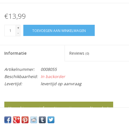
€13,99
+
TOEVOEGEN AAN WINKELWAGEN
-
Informatie
Reviews
(0)
Artikelnummer:
0008055
Beschikbaarheid:
In backorder
Levertijd:
levertijd op aanvraag
Vraag hier meer informatie en prijzen over dit product