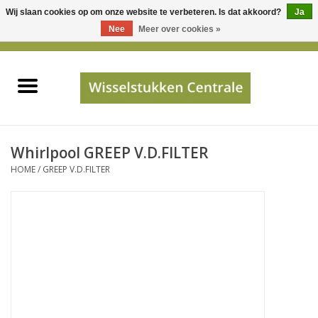
Wij slaan cookies op om onze website te verbeteren. Is dat akkoord?
Ja
Gebruik
Nee
Meer over cookies »
de
0 Artikelen - €0,00
pijltjes
Home
op
en
neer
INFO
om
een
PRIJSAANVRAAG
Whirlpool GREEP V.D.FILTER
beschikbaar
HOME
/
GREEP V.D.FILTER
resultaat
JUISTE GEGEVENS
te
selecteren.
SHOP
Druk
op
Enter
Apparaten
om
naar
Merken