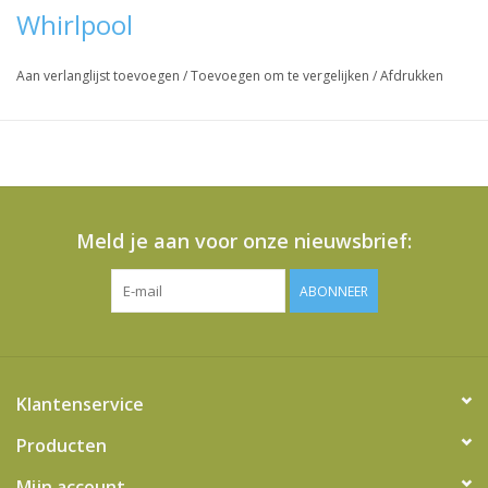
Whirlpool
WVR429
Aan verlanglijst toevoegen
/
Toevoegen om te vergelijken
/
Afdrukken
Vraag hier meer informatie en prijzen over dit product
Meld je aan voor onze nieuwsbrief:
ABONNEER
Klantenservice
Producten
Mijn account