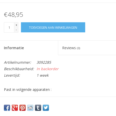
€48,95
+
TOEVOEGEN AAN WINKELWAGEN
-
Informatie
Reviews
(0)
Artikelnummer:
3092285
Beschikbaarheid:
In backorder
Levertijd:
1 week
Past in volgende apparaten :
- Baukecht : GKNA240
- Whirlpool : WM1630A++W, WM1650A++W, WM1675A+W,
WM1830A++W, WM1854A+W, WVR369,