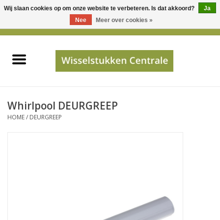
Wij slaan cookies op om onze website te verbeteren. Is dat akkoord?
Ja
Gebruik
Nee
Meer over cookies »
de
0 Artikelen - €0,00
pijltjes
Home
op
en
neer
INFO
om
een
PRIJSAANVRAAG
Whirlpool DEURGREEP
beschikbaar
HOME
/
DEURGREEP
resultaat
JUISTE GEGEVENS
te
selecteren.
SHOP
Druk
op
Enter
Apparaten
om
naar
Merken