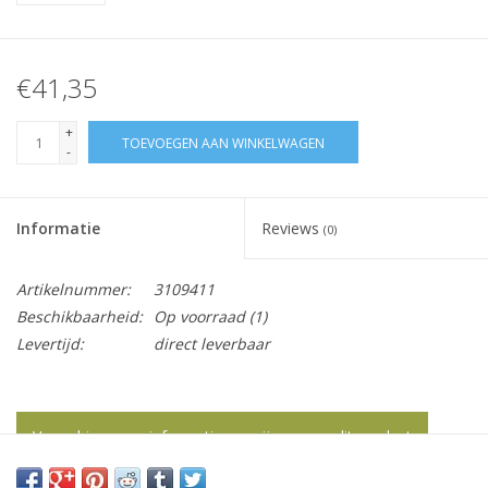
€41,35
+
TOEVOEGEN AAN WINKELWAGEN
-
Informatie
Reviews
(0)
Artikelnummer:
3109411
Beschikbaarheid:
Op voorraad
(1)
Levertijd:
direct leverbaar
Vraag hier meer informatie en prijzen over dit product