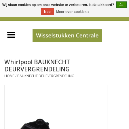
Wij slaan cookies op om onze website te verbeteren. Is dat akkoord?
Ja
Gebruik
Nee
Meer over cookies »
de
0 Artikelen - €0,00
pijltjes
Home
op
en
neer
INFO
om
een
PRIJSAANVRAAG
Whirlpool BAUKNECHT
beschikbaar
DEURVERGRENDELING
resultaat
HOME
/
BAUKNECHT DEURVERGRENDELING
JUISTE GEGEVENS
te
selecteren.
SHOP
Druk
op
Enter
Apparaten
om
naar
Merken